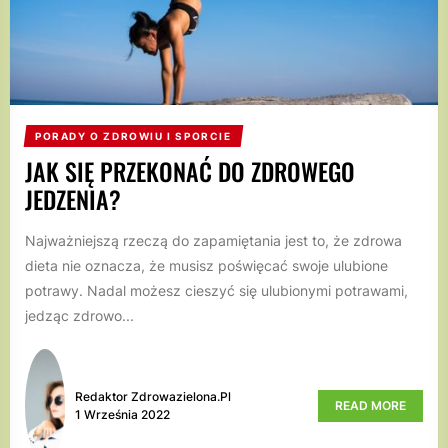
PORADY O ZDROWIU I SPORCIE
JAK SIĘ PRZEKONAĆ DO ZDROWEGO
JEDZENIA?
Najważniejszą rzeczą do zapamiętania jest to, że zdrowa
dieta nie oznacza, że musisz poświęcać swoje ulubione
potrawy. Nadal możesz cieszyć się ulubionymi potrawami,
jedząc zdrowo...
Redaktor Zdrowazielona.pl
READ MORE
1 Września 2022