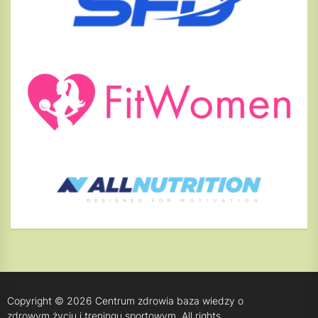
Copyright © 2026
Centrum zdrowia baza wiedzy o
zdrowym życiu i treningu sportowym.
All rights