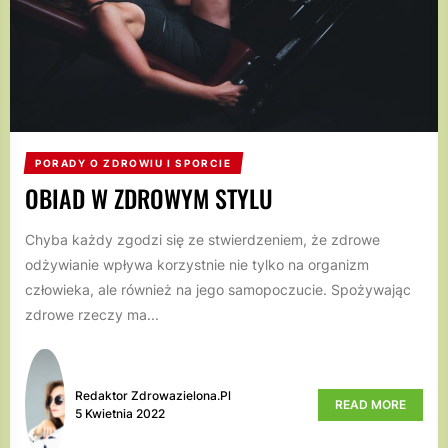
PORADY O ZDROWIU I SPORCIE
OBIAD W ZDROWYM STYLU
Chyba każdy zgodzi się ze stwierdzeniem, że zdrowe
odżywianie wpływa korzystnie nie tylko na organizm
człowieka, ale również na jego samopoczucie. Spożywając
zdrowe rzeczy ma...
Redaktor Zdrowazielona.pl
READ MORE
5 Kwietnia 2022